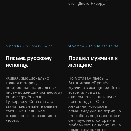
его - Диего Риверу.
МОСКВА / 31 МАЯ/ 14:00
МОСКВА / 17 ИЮНЯ/ 19:30
Письма русскому
Пришел мужчина к
испанцу.
женщине
Живая, эмоционально
По мотивам пьесы С.
точная история,
Злотникова «Пришёл
построенная на реальных
мужчина к женщине» Вот и
письмах женщин испанскому
встретились два
режиссёру Анхелю
одиночества… накануне
Гутьерресу. Сначала это
нового года… Она –
звучит как лёгкие, наивные,
женщина, которая в
смешные и слишком
романтику уже не верит, но
откровенные признания о
на любовь ещё надеется и
любви.
он - мужчина, который в
любовь уже не верит, но на
романтику надеется.