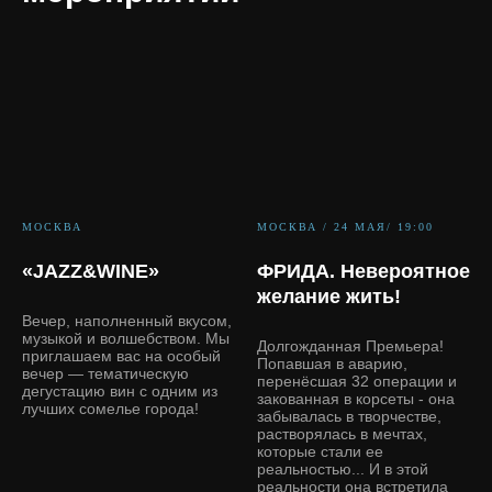
МОСКВА
МОСКВА / 24 МАЯ/ 19:00
«JAZZ&WINE»
ФРИДА. Невероятное
желание жить!
Вечер, наполненный вкусом,
музыкой и волшебством. Мы
Долгожданная Премьера!
приглашаем вас на особый
Попавшая в аварию,
вечер — тематическую
перенёсшая 32 операции и
дегустацию вин с одним из
закованная в корсеты - она
лучших сомелье города!
забывалась в творчестве,
растворялась в мечтах,
которые стали ее
реальностью... И в этой
реальности она встретила