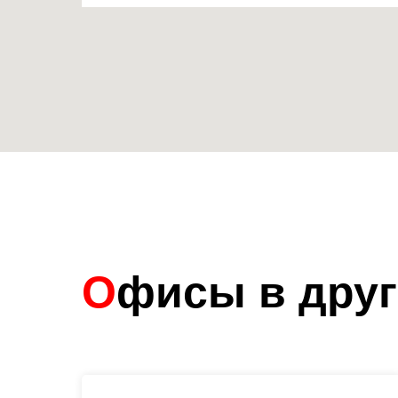
О
фисы в друг