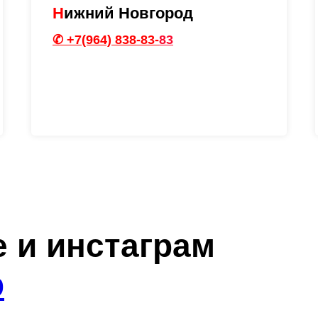
Н
ижний Новгород
✆ +7(964) 838-83-
83
е и
инстаграм
b