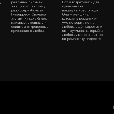
реальных письмах
Вот и встретились два
2
женщин испанскому
одиночества…
режиссёру Анхелю
накануне нового года…
Гутьерресу. Сначала
Она – женщина,
это звучит как лёгкие,
которая в романтику
наивные, смешные и
уже не верит, но на
слишком откровенные
любовь ещё надеется и
признания о любви.
он - мужчина, который в
любовь уже не верит, но
на романтику надеется.