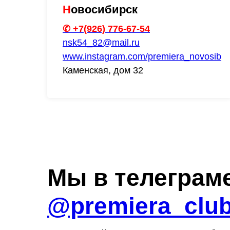
Н
овосибирск
✆ +7(926) 776-67-54
nsk54_82@mail.ru
www.instagram.com/premiera_novosib
Каменская, дом 32
М
ы в телеграм
@premiera_clu