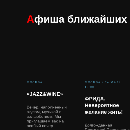
А
фиша ближайших 
МОСКВА
МОСКВА / 24 МАЯ/
19:00
«JAZZ&WINE»
ФРИДА.
Невероятное
Вечер, наполненный
желание жить!
вкусом, музыкой и
волшебством. Мы
приглашаем вас на
Долгожданная
особый вечер —
Премьера! Попавшая в