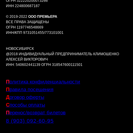
ОГРН 322220200073266
ИНН 224800687187
© 2019-2022
ООО ПРЕМЬЕРА
ВСЕ ПРАВА ЗАЩИЩЕНЫ
ОГРН 1197746548669
ИНН/КПП 9731051455/773101001
НОВОСИБИРСК
@2018 ИНДИВИДУАЛЬНЫЙ ПРЕДПРИНИМАТЕЛЬ КЛИМОШЕНКО
АЛЕКСЕЙ ВИКТОРОВИЧ
ИНН: 540602441139 ОГРН 318547600111501
П
олитика конфиденциальности
П
равила посещения
Д
оговор оферты
С
пособы оплаты
П
еренос/возврат билетов
8 (903) 092-60-95