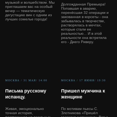
музыкой и волшебством. Мы
Долгожданная Премьера!
приглашаем вас на особый
Попавшая в аварию,
вечер — тематическую
перенёсшая 32 операции и
дегустацию вин с одним из
закованная в корсеты - она
лучших сомелье города!
забывалась в творчестве,
растворялась в мечтах,
которые стали ее
реальностью... И в этой
реальности она встретила
его - Диего Риверу.
МОСКВА / 31 МАЯ/ 14:00
МОСКВА / 17 ИЮНЯ/ 19:30
Письма русскому
Пришел мужчина к
испанцу.
женщине
Живая, эмоционально
По мотивам пьесы С.
точная история,
Злотникова «Пришёл
построенная на реальных
мужчина к женщине» Вот и