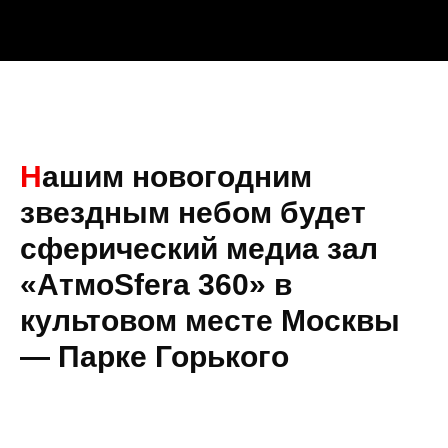
Н
ашим новогодним
звездным небом будет
cферический медиа зал
«АтмоSfera 360» в
культовом месте Москвы
— Парке Горького