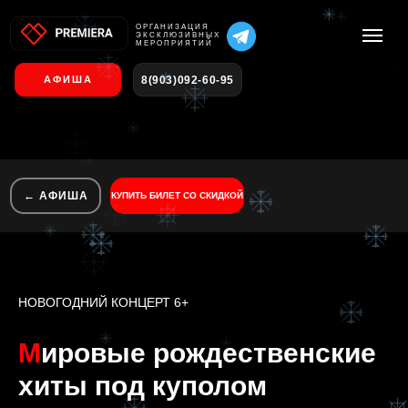
О
РГАНИЗАЦИЯ
ЭКСКЛЮЗИВНЫХ
МЕРОПРИЯТИЙ
8(903)092-60-95
АФИША
← АФИША
КУПИТЬ БИЛЕТ СО СКИДКОЙ
НОВОГОДНИЙ КОНЦЕРТ 6+
М
ировые рождественские
хиты под куполом