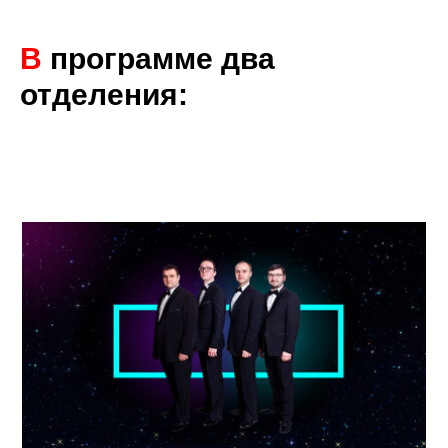
В
п
рограмме два
отделения: