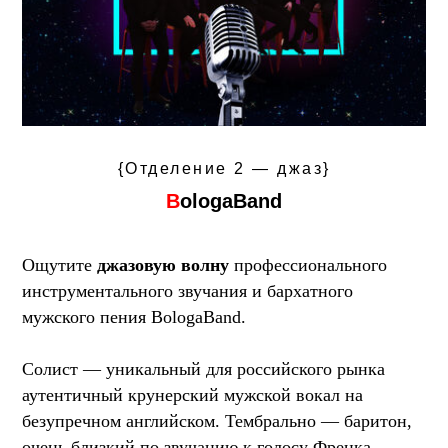
{Отделение 2 — джаз}
B
ologaBand
Ощутите
джазовую волну
профессионального
инструментального звучания и бархатного
мужского пения BologaBand.
Солист — уникальный для российского рынка
аутентичный крунерский мужской вокал на
безупречном английском. Тембрально — баритон,
очень близкий по звучанию к голосу Френка