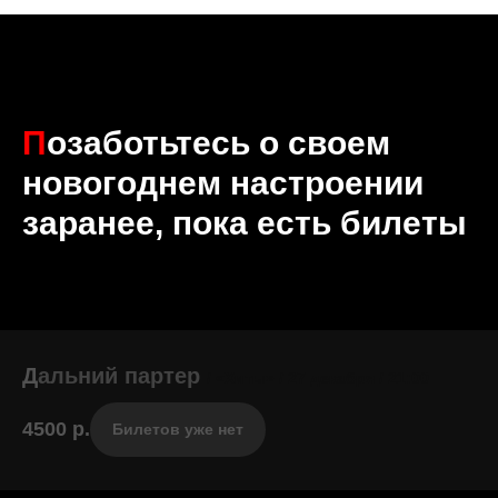
П
озаботьтесь о своем
новогоднем настроении
заранее, пока есть билеты
Д
альний партер
/
«Хиты» / 27 декабря / 21:00
4500
р.
Билетов уже нет