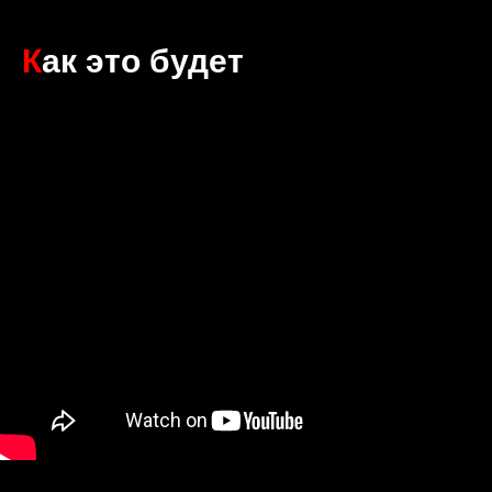
К
ак это будет