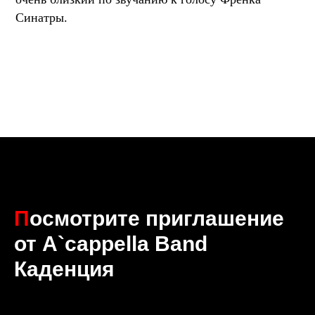
Синатры.
П
осмотрите приглашение
от A`cappella Band
Каденция