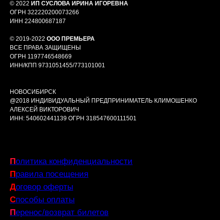
© 2022
ИП СУСЛОВА ИРИНА ИГОРЕВНА
ОГРН 322220200073266
ИНН 224800687187
© 2019-2022
ООО ПРЕМЬЕРА
ВСЕ ПРАВА ЗАЩИЩЕНЫ
ОГРН 1197746548669
ИНН/КПП 9731051455/773101001
НОВОСИБИРСК
@2018 ИНДИВИДУАЛЬНЫЙ ПРЕДПРИНИМАТЕЛЬ КЛИМОШЕНКО
АЛЕКСЕЙ ВИКТОРОВИЧ
ИНН: 540602441139 ОГРН 318547600111501
П
олитика конфиденциальности
П
равила посещения
Д
оговор оферты
С
пособы оплаты
П
еренос/возврат билетов