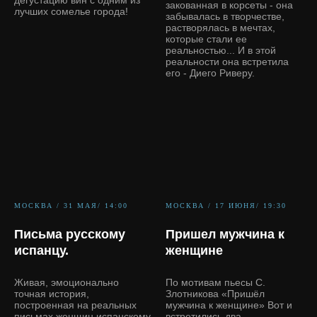
дегустацию вин с одним из
закованная в корсеты - она
лучших сомелье города!
забывалась в творчестве,
растворялась в мечтах,
которые стали ее
реальностью... И в этой
реальности она встретила
его - Диего Риверу.
МОСКВА / 31 МАЯ/ 14:00
МОСКВА / 17 ИЮНЯ/ 19:30
Письма русскому
Пришел мужчина к
испанцу.
женщине
Живая, эмоционально
По мотивам пьесы С.
точная история,
Злотникова «Пришёл
построенная на реальных
мужчина к женщине» Вот и
письмах женщин испанскому
встретились два