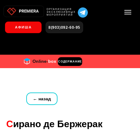
О
РГАНИЗАЦИЯ
ЭКСКЛЮЗИВНЫХ
МЕРОПРИЯТИЙ
8(903)092-60-95
АФИША
Online-
box
СОДЕРЖАНИЕ
← назад
С
ирано де Бержерак