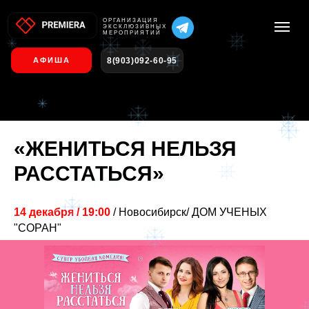
О
РГАНИЗАЦИЯ
ЭКСКЛЮЗИВНЫХ
МЕРОПРИЯТИЙ
8(903)092-60-95
АФИША
«ЖЕНИТЬСЯ НЕЛЬЗЯ
РАССТАТЬСЯ»
14 декабря / 19:00
/ Новосибирск/ ДОМ УЧЕНЫХ
"СОРАН"