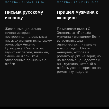
МОСКВА / 31 МАЯ/ 14:00
МОСКВА / 17 ИЮНЯ/ 19:30
Письма русскому
Пришел мужчина к
испанцу.
женщине
Живая, эмоционально
По мотивам пьесы С.
точная история,
Злотникова «Пришёл
построенная на реальных
мужчина к женщине» Вот и
письмах женщин испанскому
встретились два
режиссёру Анхелю
одиночества… накануне
Гутьерресу. Сначала это
нового года… Она –
звучит как лёгкие, наивные,
женщина, которая в
смешные и слишком
романтику уже не верит, но
откровенные признания о
на любовь ещё надеется и
любви.
он - мужчина, который в
любовь уже не верит, но на
романтику надеется.