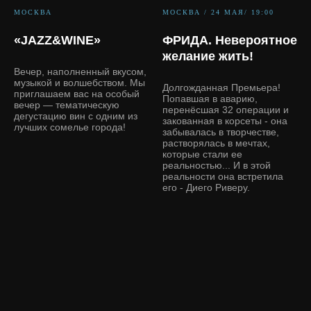
МОСКВА
МОСКВА / 24 МАЯ/ 19:00
«JAZZ&WINE»
ФРИДА. Невероятное
желание жить!
Вечер, наполненный вкусом,
музыкой и волшебством. Мы
Долгожданная Премьера!
приглашаем вас на особый
Попавшая в аварию,
вечер — тематическую
перенёсшая 32 операции и
дегустацию вин с одним из
закованная в корсеты - она
лучших сомелье города!
забывалась в творчестве,
растворялась в мечтах,
которые стали ее
реальностью... И в этой
реальности она встретила
его - Диего Риверу.