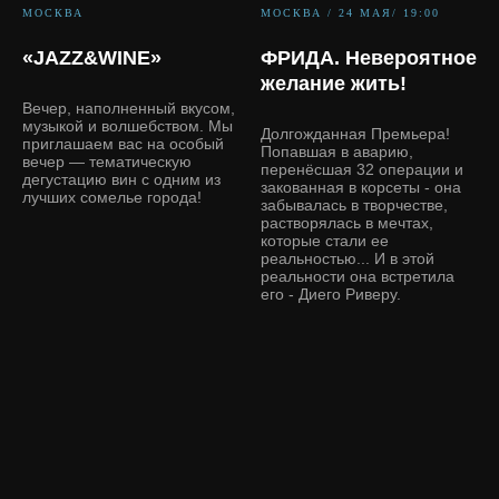
МОСКВА
МОСКВА / 24 МАЯ/ 19:00
«JAZZ&WINE»
ФРИДА. Невероятное
желание жить!
Вечер, наполненный вкусом,
музыкой и волшебством. Мы
Долгожданная Премьера!
приглашаем вас на особый
Попавшая в аварию,
вечер — тематическую
перенёсшая 32 операции и
дегустацию вин с одним из
закованная в корсеты - она
лучших сомелье города!
забывалась в творчестве,
растворялась в мечтах,
которые стали ее
реальностью... И в этой
реальности она встретила
его - Диего Риверу.