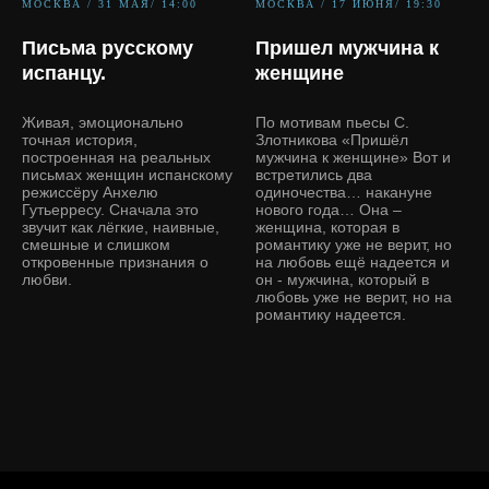
МОСКВА / 31 МАЯ/ 14:00
МОСКВА / 17 ИЮНЯ/ 19:30
Письма русскому
Пришел мужчина к
испанцу.
женщине
Живая, эмоционально
По мотивам пьесы С.
точная история,
Злотникова «Пришёл
построенная на реальных
мужчина к женщине» Вот и
письмах женщин испанскому
встретились два
режиссёру Анхелю
одиночества… накануне
Гутьерресу. Сначала это
нового года… Она –
звучит как лёгкие, наивные,
женщина, которая в
смешные и слишком
романтику уже не верит, но
откровенные признания о
на любовь ещё надеется и
любви.
он - мужчина, который в
любовь уже не верит, но на
романтику надеется.