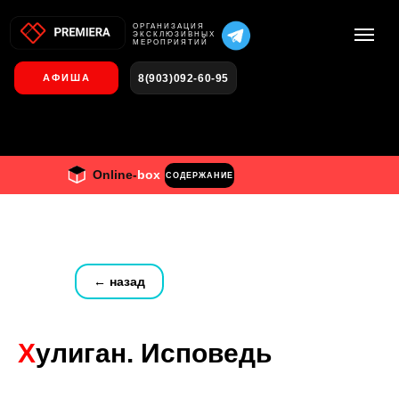
О
РГАНИЗАЦИЯ
ЭКСКЛЮЗИВНЫХ
МЕРОПРИЯТИЙ
8(903)092-60-95
АФИША
Online-
box
СОДЕРЖАНИЕ
← назад
Х
улиган. Исповедь