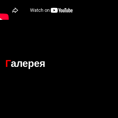
Г
алерея