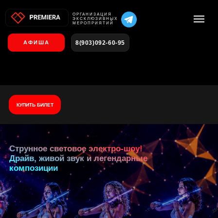
О
РГАНИЗАЦИЯ
ЭКСКЛЮЗИВНЫХ
МЕРОПРИЯТИЙ
8(903)092-60-95
АФИША
КУПИТЬ БИЛЕТ
Струнное световое электро-шоу!
Драйв, живой звук и легендарные
композиции