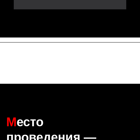
М
есто
проведения —