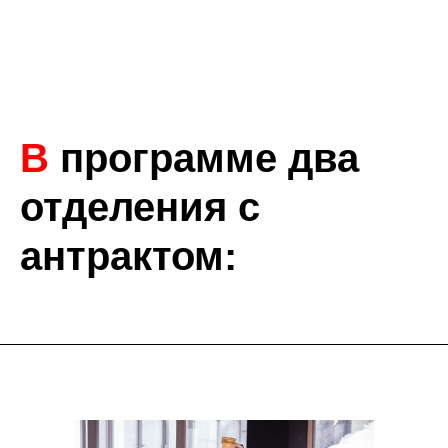
В
п
рограмме два
отделения с
антрактом: