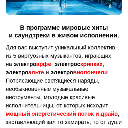
В программе мировые хиты
и саундтреки в живом исполнении.
Для вас выступит уникальный коллектив
из 5 виртуозных музыкантов, играющих
на
электро
арфе
,
электрос
крипках
,
электро
альте
и
электро
виолончели
.
Потрясающие светящиеся наряды,
необыкновенные музыкальные
инструменты, молодые красивые
исполнительницы, от которых исходит
мощный энергетический поток и драйв
,
заставляющий зал то замирать, то от души