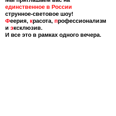
единственное в России
струнное-световое шоу!
Ф
еерия,
к
расота,
п
рофессионализм
и
э
ксклюзив.
И все это в рамках одного вечера.