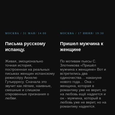
МОСКВА / 31 МАЯ/ 14:00
МОСКВА / 17 ИЮНЯ/ 19:30
Письма русскому
Пришел мужчина к
испанцу.
женщине
Живая, эмоционально
По мотивам пьесы С.
точная история,
Злотникова «Пришёл
построенная на реальных
мужчина к женщине» Вот и
письмах женщин испанскому
встретились два
режиссёру Анхелю
одиночества… накануне
Гутьерресу. Сначала это
нового года… Она –
звучит как лёгкие, наивные,
женщина, которая в
смешные и слишком
романтику уже не верит, но
откровенные признания о
на любовь ещё надеется и
любви.
он - мужчина, который в
любовь уже не верит, но на
романтику надеется.