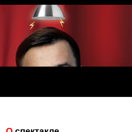
О
спектакле