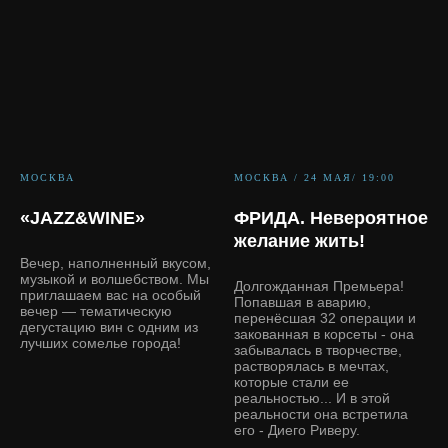
МОСКВА
МОСКВА / 24 МАЯ/ 19:00
«JAZZ&WINE»
ФРИДА. Невероятное
желание жить!
Вечер, наполненный вкусом,
музыкой и волшебством. Мы
Долгожданная Премьера!
приглашаем вас на особый
Попавшая в аварию,
вечер — тематическую
перенёсшая 32 операции и
дегустацию вин с одним из
закованная в корсеты - она
лучших сомелье города!
забывалась в творчестве,
растворялась в мечтах,
которые стали ее
реальностью... И в этой
реальности она встретила
его - Диего Риверу.