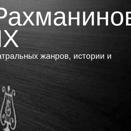
Рахманино
ЫХ
тральных жанров, истории и
Ш