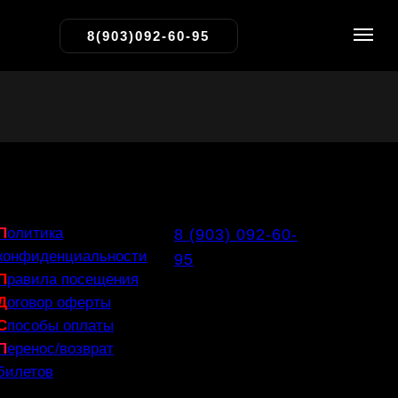
8(903)092-60-95
П
олитика
8 (903) 092-60-
конфиденциальности
95
П
равила посещения
Д
оговор оферты
С
пособы оплаты
П
еренос/возврат
билетов